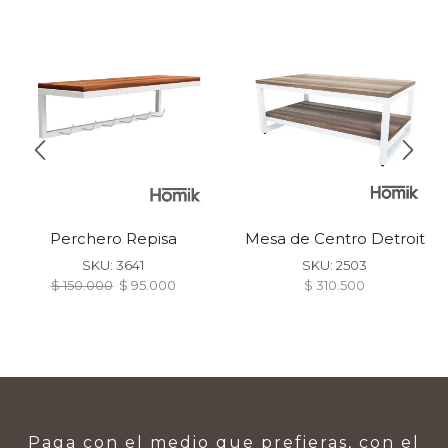
Perchero Repisa
Mesa de Centro Detroit
Manhattan
SKU:
3641
SKU:
2503
$
150.000
$
95.000
$
310.500
Paga con el medio que prefieras, con el