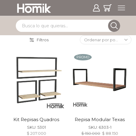
Filtros
PROMO
Kit Repisas Quadros
Repisa Modular Texas
SKU:
5301
SKU:
6303-1
$
207.000
$
150.000
$
88.150