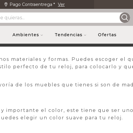
Pago Contraentrega *
Ver
Envio Gr
 el tuyo?
ando Uribe
/
669
/
0
Ambientes
Tendencias
Ofertas
hos materiales y formas. Puedes escoger el q
stilo perfecto de tu reloj, para colocarlo y 
oría de los muebles que tienes si son de mad
uy importante el color, este tiene que ser u
puedes elegir un color suave para tu reloj.