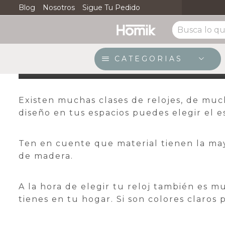
Envio Gratuito * Ciudades Principales
Blog
Nosotros
Sigue Tu Pedido
Ver
¿Qué tipo de reloj es
23 de diciembre de 2019
/
Posted by
Fern
CATEGORIAS
Existen muchas clases de relojes, de muc
diseño en tus espacios puedes elegir el e
Ten en cuente que material tienen la may
de madera.
A la hora de elegir tu reloj también es m
tienes en tu hogar. Si son colores claros 