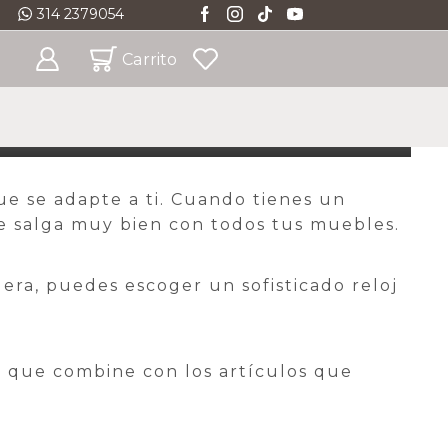
314 2379054
atuito * Ciudades Principales
Ver
Carrito
ue se adapte a ti. Cuando tienes un
que salga muy bien con todos tus muebles.
era, puedes escoger un sofisticado reloj
no que combine con los artículos que