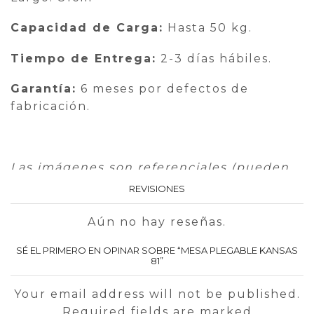
Capacidad de Carga:
Hasta 50 kg.
Tiempo de Entrega:
2-3 días hábiles.
Garantía:
6 meses por defectos de
fabricación.
Las imágenes son referenciales (pueden
alterar la percepción del tamaño del
REVISIONES
escritorio). Te recomendamos verificar las
medidas indicadas y medir tu espacio
Aún no hay reseñas.
antes de comprar.
SÉ EL PRIMERO EN OPINAR SOBRE “MESA PLEGABLE KANSAS
81”
Los accesorios y elementos decorativos
no están incluidos.
Your email address will not be published.
Required fields are marked