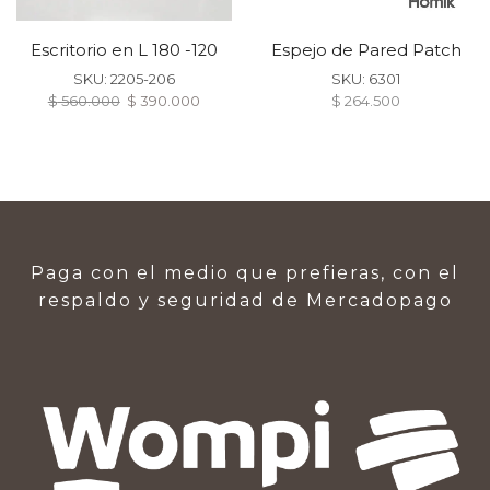
Escritorio en L 180 -120
Espejo de Pared Patch
SKU:
2205-206
SKU:
6301
$
560.000
$
390.000
$
264.500
Paga con el medio que prefieras, con el
respaldo y seguridad de Mercadopago