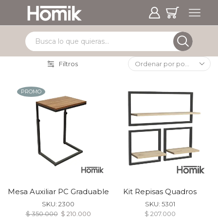
Filtros
PROMO
Mesa Auxiliar PC Graduable
Kit Repisas Quadros
SKU:
2300
SKU:
5301
$
350.000
$
210.000
$
207.000