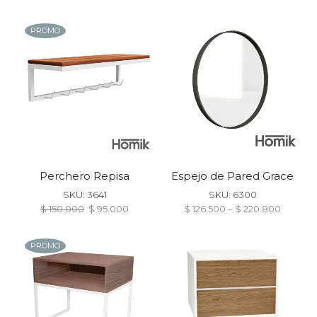
PROMO
Perchero Repisa
Espejo de Pared Grace
Manhattan
SKU:
3641
SKU:
6300
$
150.000
$
95.000
$
126.500
–
$
220.800
PROMO