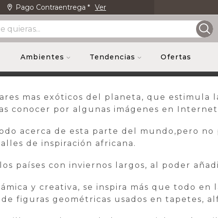
Pago Contraentrega *
Ver
Envio Gr
/
551
/
0
Ambientes
Tendencias
Ofertas
gares mas exóticos del planeta, que estimula
gras conocer por algunas imágenes en Internet
y todo acerca de esta parte del mundo,pero no 
lles de inspiración africana.
s países con inviernos largos, al poder añadir
mica y creativa, se inspira más que todo en la
 de figuras geométricas usados en tapetes, alf