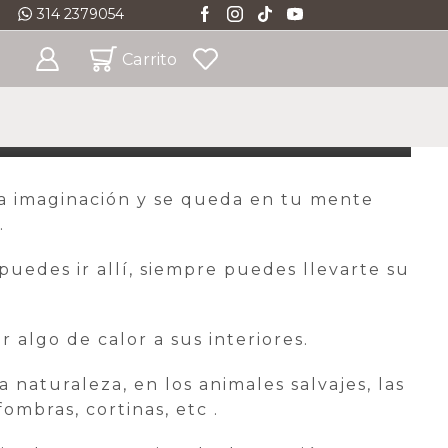
314 2379054
atuito * Ciudades Principales
Ver
Carrito
 la imaginación y se queda en tu mente
.
puedes ir allí, siempre puedes llevarte su
 algo de calor a sus interiores.
 naturaleza, en los animales salvajes, las
ombras, cortinas, etc .