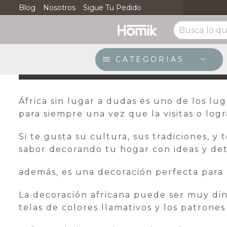
Envio Gratuito * Ciudades Principales
Blog
Nosotros
Sigue Tu Pedido
Ver
Decoración africana
7 de febrero de 2019
/
Posted by
admon
CATEGORIAS
África sin lugar a dudas es uno de los lu
para siempre una vez que la visitas o lo
Si te gusta su cultura, sus tradiciones, 
sabor decorando tu hogar con ideas y deta
además, es una decoración perfecta para lo
La decoración africana puede ser muy diná
telas de colores llamativos y los patrones