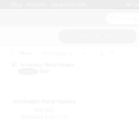
Blog
Nosotros
Sigue Tu Pedido
En
CATEGORIAS
Filtros
PROMO
Archivador Metal Madera
Bajo
SKU:
5401
$
550.000
$
450.000