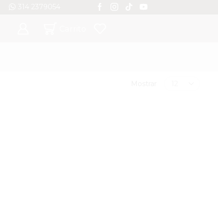
314 2379054
go Contraentrega *
Ver
Carrito
Mostrar