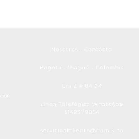
Nosotros - Contácto
Bogota - Ibagué - Colombia
Cra 2 # 84 24
ución
Linea Telefónica WhatsApp
3142379054
servicioalcliente@homik.co