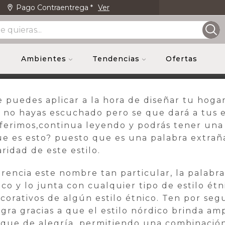
Pago Contraentrega *
Ver
Envio Gr
/
688
/
0
Ambientes
Tendencias
Ofertas
e puedes aplicar a la hora de diseñar tu hogar
no hayas escuchado pero se que dará a tus es
eferimos,continua leyendo y podrás tener una 
 es esto? puesto que es una palabra extraña
ridad de este estilo.
ncia este nombre tan particular, la palabra 
ico y lo junta con cualquier tipo de estilo ét
corativos de algún estilo étnico. Ten por s
ogra gracias a que el estilo nórdico brinda am
 toque de alegría, permitiendo una combinació