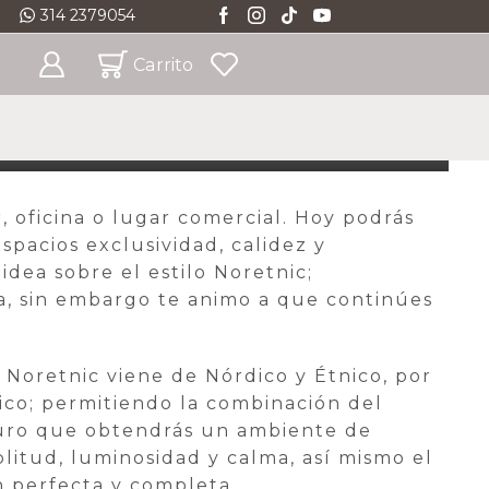
314 2379054
atuito * Ciudades Principales
Ver
Carrito
, oficina o lugar comercial. Hoy podrás
pacios exclusividad, calidez y
idea sobre el estilo Noretnic;
, sin embargo te animo a que continúes
Noretnic viene de Nórdico y Étnico, por
nico; permitiendo la combinación del
eguro que obtendrás un ambiente de
plitud, luminosidad y calma, así mismo el
n perfecta y completa.