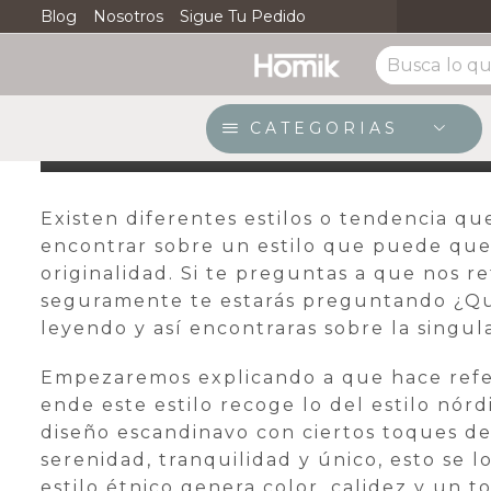
Envio Gratuito * Ciudades Principales
Blog
Nosotros
Sigue Tu Pedido
Ver
Al estilo noretnic
7 de febrero de 2019
/
Posted by
admon
CATEGORIAS
Existen diferentes estilos o tendencia qu
encontrar sobre un estilo que puede que 
originalidad. Si te preguntas a que nos r
seguramente te estarás preguntando ¿Que
leyendo y así encontraras sobre la singula
Empezaremos explicando a que hace refere
ende este estilo recoge lo del estilo nórd
diseño escandinavo con ciertos toques de
serenidad, tranquilidad y único, esto se l
estilo étnico genera color, calidez y un